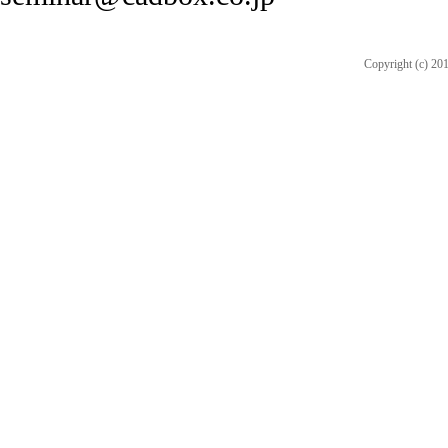
Copyright (c) 2