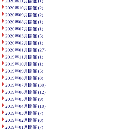
2020年11月開催 (1)
2020年10月開催 (2)
2020年09月開催 (2)
2020年08月開催 (1)
2020年07月開催 (1)
2020年03月開催 (5)
2020年02月開催 (1)
2020年01月開催 (27)
2019年11月開催 (1)
2019年10月開催 (1)
2019年09月開催 (5)
2019年08月開催 (8)
2019年07月開催 (30)
2019年06月開催 (12)
2019年05月開催 (9)
2019年04月開催 (10)
2019年03月開催 (7)
2019年02月開催 (8)
2019年01月開催 (7)