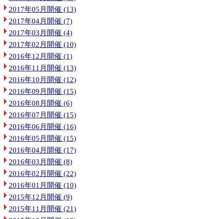
2017年05月開催 (13)
2017年04月開催 (7)
2017年03月開催 (4)
2017年02月開催 (10)
2016年12月開催 (1)
2016年11月開催 (13)
2016年10月開催 (12)
2016年09月開催 (15)
2016年08月開催 (6)
2016年07月開催 (15)
2016年06月開催 (16)
2016年05月開催 (15)
2016年04月開催 (17)
2016年03月開催 (8)
2016年02月開催 (22)
2016年01月開催 (10)
2015年12月開催 (9)
2015年11月開催 (21)