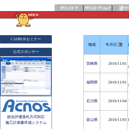
CADBOXセミナー
地域
年月日
公式スポンサー
宮崎県
2010/11/01
福岡県
2010/11/01
石川県
2010/11/04
総合評価落札方式対応
富山県
2010/11/05
施工計画書作成システム