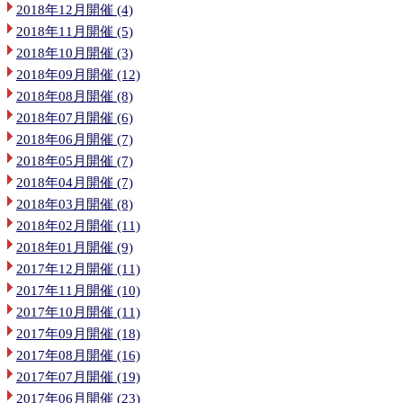
2018年12月開催 (4)
2018年11月開催 (5)
2018年10月開催 (3)
2018年09月開催 (12)
2018年08月開催 (8)
2018年07月開催 (6)
2018年06月開催 (7)
2018年05月開催 (7)
2018年04月開催 (7)
2018年03月開催 (8)
2018年02月開催 (11)
2018年01月開催 (9)
2017年12月開催 (11)
2017年11月開催 (10)
2017年10月開催 (11)
2017年09月開催 (18)
2017年08月開催 (16)
2017年07月開催 (19)
2017年06月開催 (23)