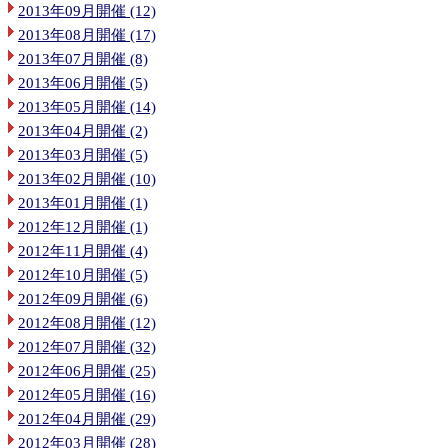
2013年09月開催 (12)
2013年08月開催 (17)
2013年07月開催 (8)
2013年06月開催 (5)
2013年05月開催 (14)
2013年04月開催 (2)
2013年03月開催 (5)
2013年02月開催 (10)
2013年01月開催 (1)
2012年12月開催 (1)
2012年11月開催 (4)
2012年10月開催 (5)
2012年09月開催 (6)
2012年08月開催 (12)
2012年07月開催 (32)
2012年06月開催 (25)
2012年05月開催 (16)
2012年04月開催 (29)
2012年03月開催 (28)