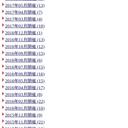
2017年05月開催 (13)
2017年04月開催 (7)
2017年03月開催 (4)
2017年02月開催 (10)
2016年12月開催 (1)
2016年11月開催 (13)
2016年10月開催 (12)
2016年09月開催 (15)
2016年08月開催 (6)
2016年07月開催 (15)
2016年06月開催 (16)
2016年05月開催 (15)
2016年04月開催 (17)
2016年03月開催 (8)
2016年02月開催 (22)
2016年01月開催 (10)
2015年12月開催 (9)
2015年11月開催 (21)