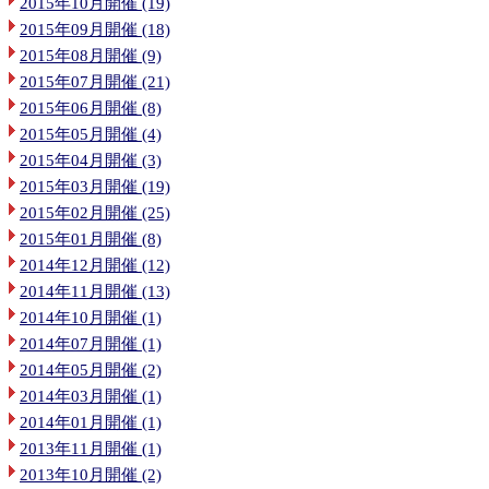
2015年10月開催 (19)
2015年09月開催 (18)
2015年08月開催 (9)
2015年07月開催 (21)
2015年06月開催 (8)
2015年05月開催 (4)
2015年04月開催 (3)
2015年03月開催 (19)
2015年02月開催 (25)
2015年01月開催 (8)
2014年12月開催 (12)
2014年11月開催 (13)
2014年10月開催 (1)
2014年07月開催 (1)
2014年05月開催 (2)
2014年03月開催 (1)
2014年01月開催 (1)
2013年11月開催 (1)
2013年10月開催 (2)