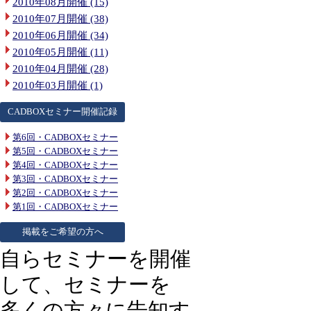
2010年08月開催 (15)
2010年07月開催 (38)
2010年06月開催 (34)
2010年05月開催 (11)
2010年04月開催 (28)
2010年03月開催 (1)
CADBOXセミナー開催記録
第6回・CADBOXセミナー
第5回・CADBOXセミナー
第4回・CADBOXセミナー
第3回・CADBOXセミナー
第2回・CADBOXセミナー
第1回・CADBOXセミナー
掲載をご希望の方へ
自らセミナーを開催
して、セミナーを
多くの方々に告知す