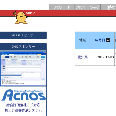
CADBOXセミナー
地域
年月日
公式スポンサー
愛知県
2012/12/03
総合評価落札方式対応
施工計画書作成システム