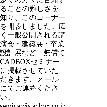
ることの難しさを
知り、このコーナー
を開設しました。広
く一般公開される講
演会・建築展・卒業
設計展など、無償で
CADBOXセミナー
に掲載させていた
だきます。メール
にてご連絡くださ
い。
seminar@cadbox.co.jp