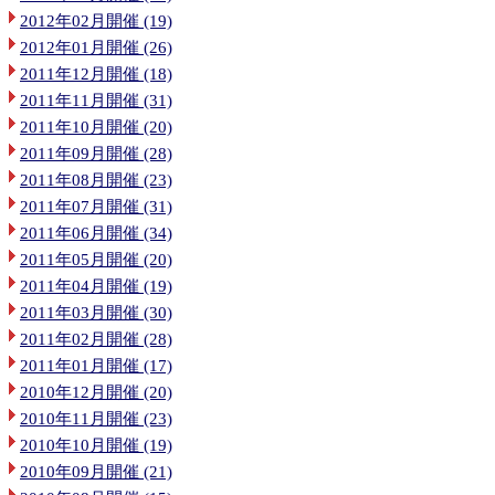
2012年02月開催 (19)
2012年01月開催 (26)
2011年12月開催 (18)
2011年11月開催 (31)
2011年10月開催 (20)
2011年09月開催 (28)
2011年08月開催 (23)
2011年07月開催 (31)
2011年06月開催 (34)
2011年05月開催 (20)
2011年04月開催 (19)
2011年03月開催 (30)
2011年02月開催 (28)
2011年01月開催 (17)
2010年12月開催 (20)
2010年11月開催 (23)
2010年10月開催 (19)
2010年09月開催 (21)