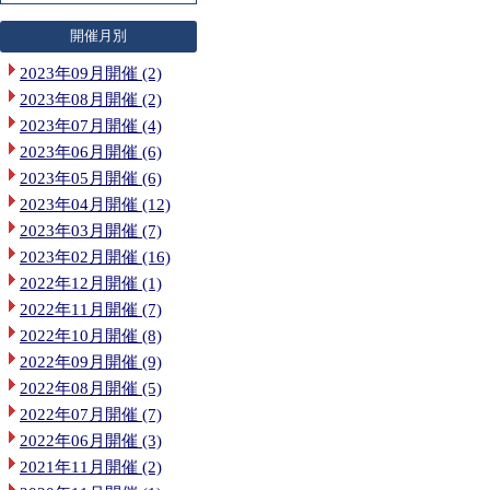
開催月別
2023年09月開催 (2)
2023年08月開催 (2)
2023年07月開催 (4)
2023年06月開催 (6)
2023年05月開催 (6)
2023年04月開催 (12)
2023年03月開催 (7)
2023年02月開催 (16)
2022年12月開催 (1)
2022年11月開催 (7)
2022年10月開催 (8)
2022年09月開催 (9)
2022年08月開催 (5)
2022年07月開催 (7)
2022年06月開催 (3)
2021年11月開催 (2)