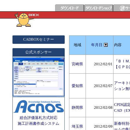
CADBOXセミナー
地域
年月日
内容
公式スポンサー
『ＢＩＭ
宮崎県
2012/02/01
【ＣＰＤ
アーキト
愛知県
2012/02/07
ション無
CPDS認
静岡県
2012/02/08
CAD（E
総合評価落札方式対応
施工計画書作成システム
新春特別
埼玉県
2012/02/09
ームの集