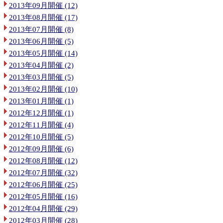
2013年09月開催 (12)
2013年08月開催 (17)
2013年07月開催 (8)
2013年06月開催 (5)
2013年05月開催 (14)
2013年04月開催 (2)
2013年03月開催 (5)
2013年02月開催 (10)
2013年01月開催 (1)
2012年12月開催 (1)
2012年11月開催 (4)
2012年10月開催 (5)
2012年09月開催 (6)
2012年08月開催 (12)
2012年07月開催 (32)
2012年06月開催 (25)
2012年05月開催 (16)
2012年04月開催 (29)
2012年03月開催 (28)