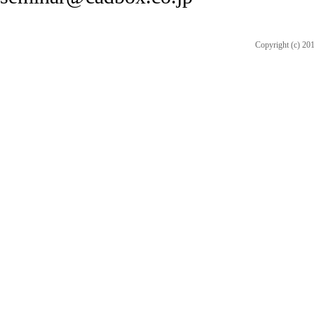
Copyright (c) 2