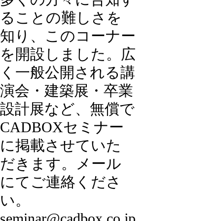
ることの難しさを
知り、このコーナー
を開設しました。広
く一般公開される講
演会・建築展・卒業
設計展など、無償で
CADBOXセミナー
に掲載させていた
だきます。メール
にてご連絡くださ
い。
seminar@cadbox.co.jp