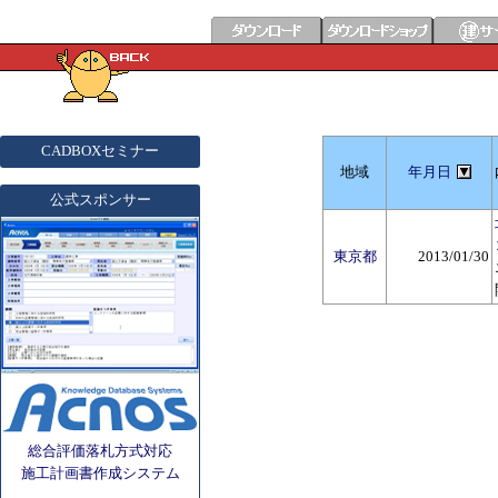
CADBOXセミナー
地域
年月日
公式スポンサー
東京都
2013/01/30
総合評価落札方式対応
施工計画書作成システム