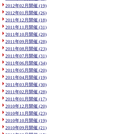
2012年02月開催 (19)
2012年01月開催 (26)
2011年12月開催 (18)
2011年11月開催 (31)
2011年10月開催 (20)
2011年09月開催 (28)
2011年08月開催 (23)
2011年07月開催 (31)
2011年06月開催 (34)
2011年05月開催 (20)
2011年04月開催 (19)
2011年03月開催 (30)
2011年02月開催 (28)
2011年01月開催 (17)
2010年12月開催 (20)
2010年11月開催 (23)
2010年10月開催 (19)
2010年09月開催 (21)