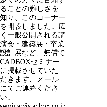
ることの難しさを
知り、このコーナー
を開設しました。広
く一般公開される講
演会・建築展・卒業
設計展など、無償で
CADBOXセミナー
に掲載させていた
だきます。メール
にてご連絡くださ
い。
seminar@cadbox.co.jp