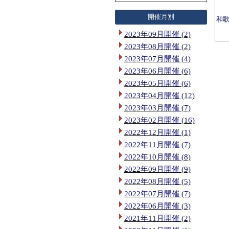
開催月別
和
2023年09月開催 (2)
2023年08月開催 (2)
2023年07月開催 (4)
2023年06月開催 (6)
2023年05月開催 (6)
2023年04月開催 (12)
2023年03月開催 (7)
2023年02月開催 (16)
2022年12月開催 (1)
2022年11月開催 (7)
2022年10月開催 (8)
2022年09月開催 (9)
2022年08月開催 (5)
2022年07月開催 (7)
2022年06月開催 (3)
2021年11月開催 (2)