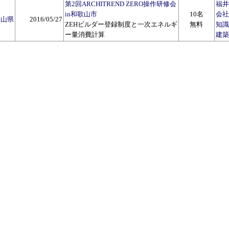
第2回ARCHITREND ZERO操作研修会
福井
in和歌山市
10名
会社
歌山県
2016/05/27
ZEHビルダー登録制度と一次エネルギ
無料
知識
ー量消費計算
建築