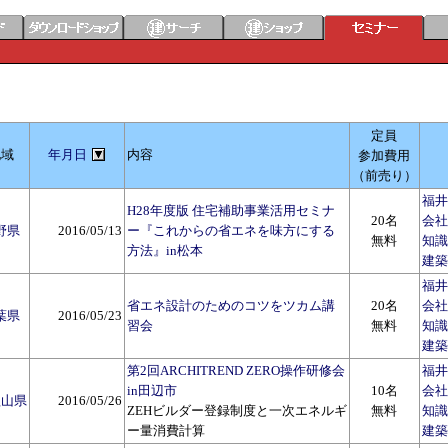
定員
地域
年月日
内容
参加費用
（前売り）
福井
H28年度版 住宅補助事業活用セミナ
20名
会社
野県
2016/05/13
ー『これからの省エネを味方にする
無料
知識
方法』in松本
建築
福井
省エネ設計のためのコツをツカム講
20名
会社
葉県
2016/05/23
習会
無料
知識
建築
第2回ARCHITREND ZERO操作研修会
福井
in田辺市
10名
会社
歌山県
2016/05/26
ZEHビルダー登録制度と一次エネルギ
無料
知識
ー量消費計算
建築