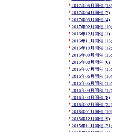
2017年05月開催 (13)
2017年04月開催 (7)
2017年03月開催 (4)
2017年02月開催 (10)
2016年12月開催 (1)
2016年11月開催 (13)
2016年10月開催 (12)
2016年09月開催 (15)
2016年08月開催 (6)
2016年07月開催 (15)
2016年06月開催 (16)
2016年05月開催 (15)
2016年04月開催 (17)
2016年03月開催 (8)
2016年02月開催 (22)
2016年01月開催 (10)
2015年12月開催 (9)
2015年11月開催 (21)