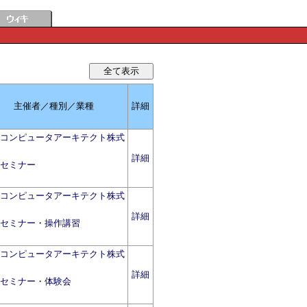
主催者／種別／業種
詳細
コンピュータアーキテクト株式
詳細
セミナー
コンピュータアーキテクト株式
詳細
セミナー
・
操作講習
コンピュータアーキテクト株式
詳細
セミナー
・
体験会