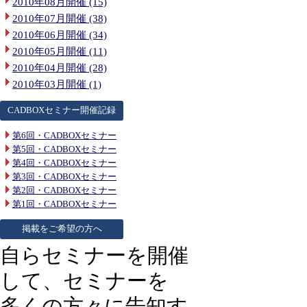
2010年08月開催 (15)
2010年07月開催 (38)
2010年06月開催 (34)
2010年05月開催 (11)
2010年04月開催 (28)
2010年03月開催 (1)
CADBOXセミナー開催記録
第6回・CADBOXセミナー
第5回・CADBOXセミナー
第4回・CADBOXセミナー
第3回・CADBOXセミナー
第2回・CADBOXセミナー
第1回・CADBOXセミナー
掲載をご希望の方へ
自らセミナーを開催
して、セミナーを
多くの方々に告知す