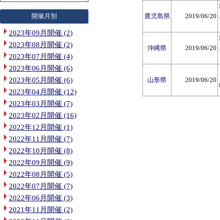
開催月別
鹿児島県
2019/06/20
2023年09月開催 (2)
2023年08月開催 (2)
沖縄県
2019/06/20
2023年07月開催 (4)
2023年06月開催 (6)
2023年05月開催 (6)
山形県
2019/06/20
2023年04月開催 (12)
2023年03月開催 (7)
2023年02月開催 (16)
2022年12月開催 (1)
2022年11月開催 (7)
2022年10月開催 (8)
2022年09月開催 (9)
2022年08月開催 (5)
2022年07月開催 (7)
2022年06月開催 (3)
2021年11月開催 (2)