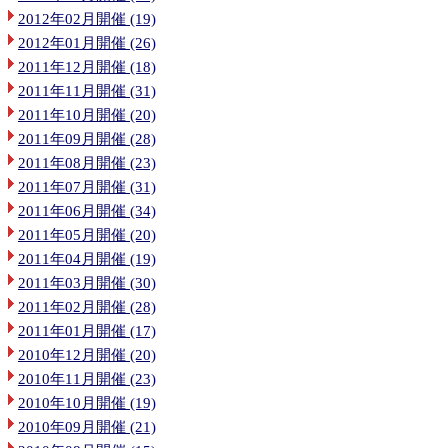
2012年02月開催 (19)
2012年01月開催 (26)
2011年12月開催 (18)
2011年11月開催 (31)
2011年10月開催 (20)
2011年09月開催 (28)
2011年08月開催 (23)
2011年07月開催 (31)
2011年06月開催 (34)
2011年05月開催 (20)
2011年04月開催 (19)
2011年03月開催 (30)
2011年02月開催 (28)
2011年01月開催 (17)
2010年12月開催 (20)
2010年11月開催 (23)
2010年10月開催 (19)
2010年09月開催 (21)