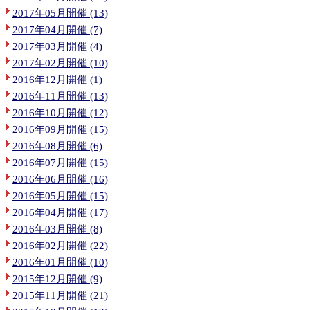
2017年05月開催 (13)
2017年04月開催 (7)
2017年03月開催 (4)
2017年02月開催 (10)
2016年12月開催 (1)
2016年11月開催 (13)
2016年10月開催 (12)
2016年09月開催 (15)
2016年08月開催 (6)
2016年07月開催 (15)
2016年06月開催 (16)
2016年05月開催 (15)
2016年04月開催 (17)
2016年03月開催 (8)
2016年02月開催 (22)
2016年01月開催 (10)
2015年12月開催 (9)
2015年11月開催 (21)