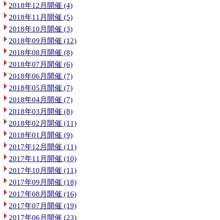
2018年12月開催 (4)
2018年11月開催 (5)
2018年10月開催 (3)
2018年09月開催 (12)
2018年08月開催 (8)
2018年07月開催 (6)
2018年06月開催 (7)
2018年05月開催 (7)
2018年04月開催 (7)
2018年03月開催 (8)
2018年02月開催 (11)
2018年01月開催 (9)
2017年12月開催 (11)
2017年11月開催 (10)
2017年10月開催 (11)
2017年09月開催 (18)
2017年08月開催 (16)
2017年07月開催 (19)
2017年06月開催 (23)