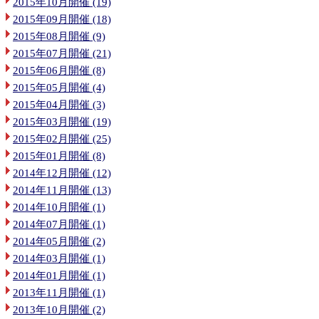
2015年10月開催 (19)
2015年09月開催 (18)
2015年08月開催 (9)
2015年07月開催 (21)
2015年06月開催 (8)
2015年05月開催 (4)
2015年04月開催 (3)
2015年03月開催 (19)
2015年02月開催 (25)
2015年01月開催 (8)
2014年12月開催 (12)
2014年11月開催 (13)
2014年10月開催 (1)
2014年07月開催 (1)
2014年05月開催 (2)
2014年03月開催 (1)
2014年01月開催 (1)
2013年11月開催 (1)
2013年10月開催 (2)