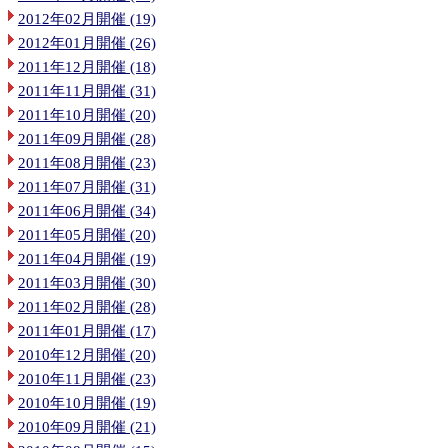
2012年02月開催 (19)
2012年01月開催 (26)
2011年12月開催 (18)
2011年11月開催 (31)
2011年10月開催 (20)
2011年09月開催 (28)
2011年08月開催 (23)
2011年07月開催 (31)
2011年06月開催 (34)
2011年05月開催 (20)
2011年04月開催 (19)
2011年03月開催 (30)
2011年02月開催 (28)
2011年01月開催 (17)
2010年12月開催 (20)
2010年11月開催 (23)
2010年10月開催 (19)
2010年09月開催 (21)