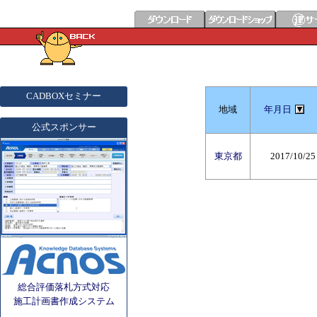
CADBOXセミナー
地域
年月日
公式スポンサー
東京都
2017/10/25
総合評価落札方式対応
施工計画書作成システム