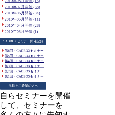
2010年08月開催 (15)
2010年07月開催 (38)
2010年06月開催 (34)
2010年05月開催 (11)
2010年04月開催 (28)
2010年03月開催 (1)
CADBOXセミナー開催記録
第6回・CADBOXセミナー
第5回・CADBOXセミナー
第4回・CADBOXセミナー
第3回・CADBOXセミナー
第2回・CADBOXセミナー
第1回・CADBOXセミナー
掲載をご希望の方へ
自らセミナーを開催
して、セミナーを
多くの方々に告知す