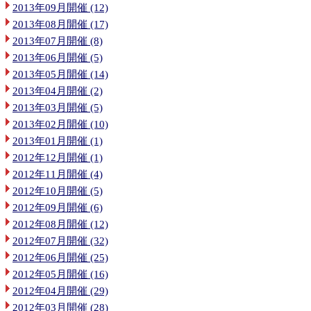
2013年09月開催 (12)
2013年08月開催 (17)
2013年07月開催 (8)
2013年06月開催 (5)
2013年05月開催 (14)
2013年04月開催 (2)
2013年03月開催 (5)
2013年02月開催 (10)
2013年01月開催 (1)
2012年12月開催 (1)
2012年11月開催 (4)
2012年10月開催 (5)
2012年09月開催 (6)
2012年08月開催 (12)
2012年07月開催 (32)
2012年06月開催 (25)
2012年05月開催 (16)
2012年04月開催 (29)
2012年03月開催 (28)