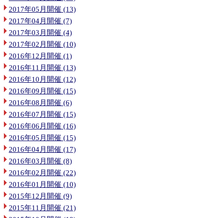
2017年05月開催 (13)
2017年04月開催 (7)
2017年03月開催 (4)
2017年02月開催 (10)
2016年12月開催 (1)
2016年11月開催 (13)
2016年10月開催 (12)
2016年09月開催 (15)
2016年08月開催 (6)
2016年07月開催 (15)
2016年06月開催 (16)
2016年05月開催 (15)
2016年04月開催 (17)
2016年03月開催 (8)
2016年02月開催 (22)
2016年01月開催 (10)
2015年12月開催 (9)
2015年11月開催 (21)