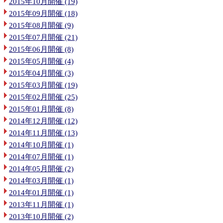
2015年10月開催 (19)
2015年09月開催 (18)
2015年08月開催 (9)
2015年07月開催 (21)
2015年06月開催 (8)
2015年05月開催 (4)
2015年04月開催 (3)
2015年03月開催 (19)
2015年02月開催 (25)
2015年01月開催 (8)
2014年12月開催 (12)
2014年11月開催 (13)
2014年10月開催 (1)
2014年07月開催 (1)
2014年05月開催 (2)
2014年03月開催 (1)
2014年01月開催 (1)
2013年11月開催 (1)
2013年10月開催 (2)