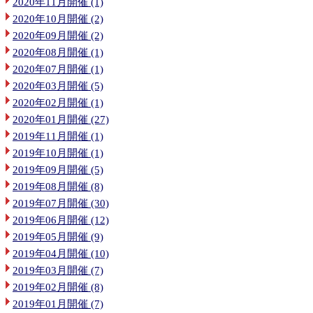
2020年11月開催 (1)
2020年10月開催 (2)
2020年09月開催 (2)
2020年08月開催 (1)
2020年07月開催 (1)
2020年03月開催 (5)
2020年02月開催 (1)
2020年01月開催 (27)
2019年11月開催 (1)
2019年10月開催 (1)
2019年09月開催 (5)
2019年08月開催 (8)
2019年07月開催 (30)
2019年06月開催 (12)
2019年05月開催 (9)
2019年04月開催 (10)
2019年03月開催 (7)
2019年02月開催 (8)
2019年01月開催 (7)