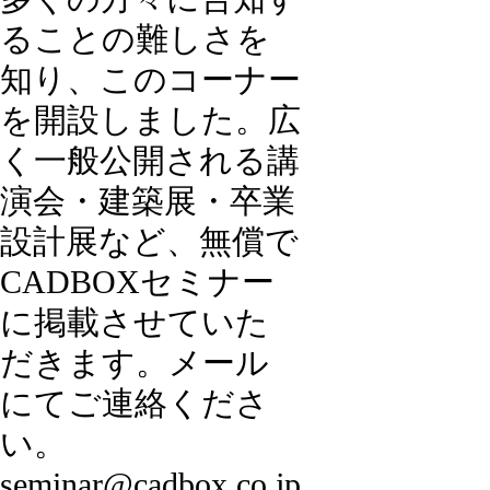
ることの難しさを
知り、このコーナー
を開設しました。広
く一般公開される講
演会・建築展・卒業
設計展など、無償で
CADBOXセミナー
に掲載させていた
だきます。メール
にてご連絡くださ
い。
seminar@cadbox.co.jp