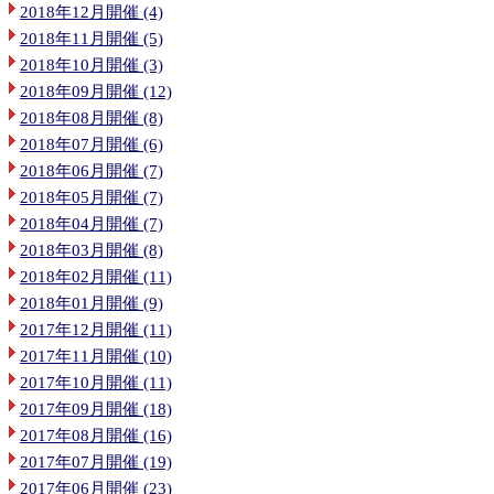
2018年12月開催 (4)
2018年11月開催 (5)
2018年10月開催 (3)
2018年09月開催 (12)
2018年08月開催 (8)
2018年07月開催 (6)
2018年06月開催 (7)
2018年05月開催 (7)
2018年04月開催 (7)
2018年03月開催 (8)
2018年02月開催 (11)
2018年01月開催 (9)
2017年12月開催 (11)
2017年11月開催 (10)
2017年10月開催 (11)
2017年09月開催 (18)
2017年08月開催 (16)
2017年07月開催 (19)
2017年06月開催 (23)