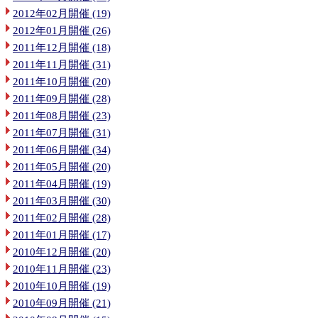
2012年02月開催 (19)
2012年01月開催 (26)
2011年12月開催 (18)
2011年11月開催 (31)
2011年10月開催 (20)
2011年09月開催 (28)
2011年08月開催 (23)
2011年07月開催 (31)
2011年06月開催 (34)
2011年05月開催 (20)
2011年04月開催 (19)
2011年03月開催 (30)
2011年02月開催 (28)
2011年01月開催 (17)
2010年12月開催 (20)
2010年11月開催 (23)
2010年10月開催 (19)
2010年09月開催 (21)