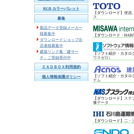
RGB カラーパレット
【
ダウンロード
】便器,
ス
募集
製品データ登録メーカー
様募集中
【
ダウンロード
・
HABI
ダウンロードショップ出
店者様募集中
建築リンク集「建サー
【
ソフト紹介・カタロ
チ」ご登録受付中
ウスゼロ）
ＣＡＤＢＯＸ利用規約
【
ソフト紹介
・
カタロ
個人情報保護ポリシー
テム
【
ダウンロード
】ステ
像データ
【
ダウンロード
】二・