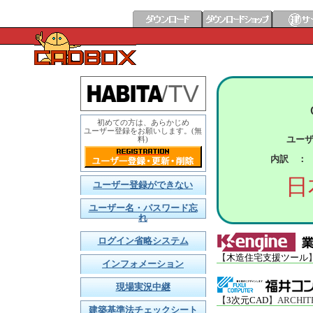
初めての方は、あらかじめ
ユーザー登録をお願いします。(無
ユー
料)
内訳 ：
日
ユーザー登録ができない
ユーザー名・パスワード忘
れ
ログイン省略システム
【
木造住宅支援ツール
インフォメーション
現場実況中継
【
3次元CAD
】ARCHI
建築基準法チェックシート