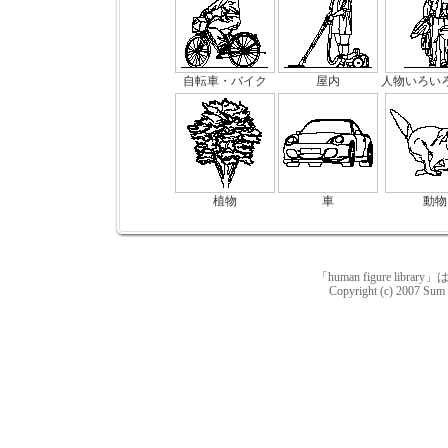
自転車・バイク
屋内
人物いろい
植物
車
動物
「human figure l
Copyright (c) 2007 Sum