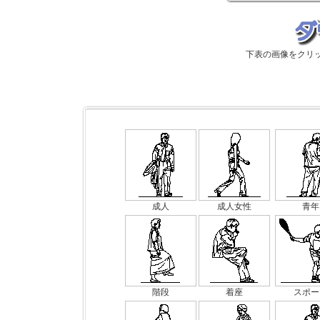
下表の画像をクリ
成人
成人女性
青年
階段
着座
スポー