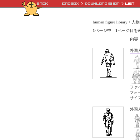
human figure library > 
1
ページ中
1
ページ目を
内容
外国
ファイ
フォーマ
サイ
外国