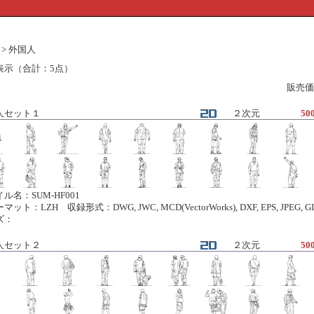
人物 > 外国人
表示（合計：5点）
販売価
人セット１
２次元
50
ル名：SUM-HF001
ット：LZH 収録形式：DWG, JWC, MCD(VectorWorks), DXF, EPS, JPEG, GI
ズ：
人セット２
２次元
50