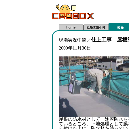
仕上工事 屋根
現場実況中継／
2000年11月30日
屋根の防水材として、途膜防水を
ているところ。下地処理として膜
り付けた上に、防水材を塗ってい