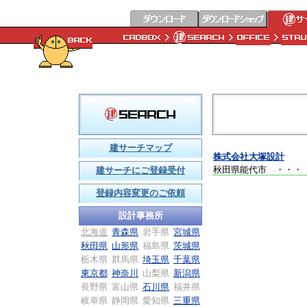
建サーチマップ
株式会社大塚設計
秋田県能代市
・・・
建サーチにご登録受付
登録内容変更のご依頼
設計事務所
北海道
青森県
岩手県
宮城県
秋田県
山形県
福島県
茨城県
栃木県
群馬県
埼玉県
千葉県
東京都
神奈川
山梨県
新潟県
長野県
富山県
石川県
福井県
岐阜県
静岡県
愛知県
三重県