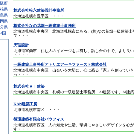
阪府
根県
株式会社松永建築設計事務所
島県
北海道札幌市豊平区
・・・
岡県
株式会社なの花畑一級建築士事務所
分県
北海道札幌市中央区 北海道札幌市にある、(株)なの花畑一級建築士
中国
で
・・・
天理設計
北海道室蘭市 住む人のイメージを共有し、話し合の中で、より良い
ト
・・・
一級建築士事務所アトリエアーキファースト株式会社
北海道札幌市中央区 出会いを大切に、心に残る「家」を創っていき
っ
・・・
株式会社ＡＩ建築
北海道札幌市中央区 札幌の一級建築士事務所 AI建築です。AI建
KAN建築工房
北海道札幌市南区
・・・
循環建築有限会社バウフィス
北海道札幌市西区 人の知覚や生活、環境にやさしいデザインを心が
す
・・・