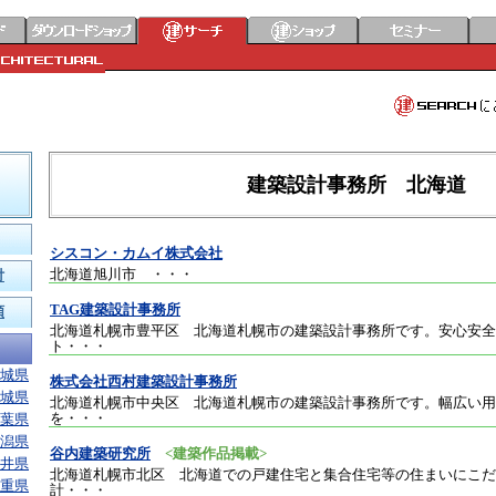
建築設計事務所 北海道
シスコン・カムイ株式会社
北海道旭川市
・・・
付
TAG建築設計事務所
頼
北海道札幌市豊平区 北海道札幌市の建築設計事務所です。安心安全
ト
・・・
城県
株式会社西村建築設計事務所
城県
北海道札幌市中央区 北海道札幌市の建築設計事務所です。幅広い用
を
・・・
葉県
潟県
谷内建築研究所
<建築作品掲載>
井県
北海道札幌市北区 北海道での戸建住宅と集合住宅等の住まいにこだ
重県
計
・・・