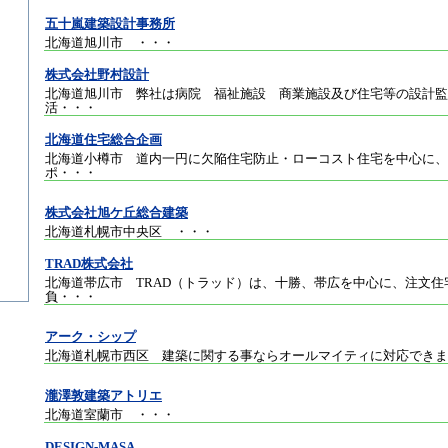
五十嵐建築設計事務所
北海道旭川市
・・・
株式会社野村設計
北海道旭川市 弊社は病院 福祉施設 商業施設及び住宅等の設計監
活
・・・
北海道住宅総合企画
北海道小樽市 道内一円に欠陥住宅防止・ローコスト住宅を中心に、
ポ
・・・
株式会社旭ケ丘総合建築
北海道札幌市中央区
・・・
TRAD株式会社
北海道帯広市 TRAD（トラッド）は、十勝、帯広を中心に、注文住
負
・・・
アーク・シップ
北海道札幌市西区 建築に関する事ならオールマイティに対応できま
瀧澤敦建築アトリエ
北海道室蘭市
・・・
DESIGN-MASA