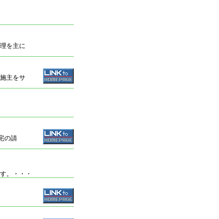
理を主に
施主をサ
宅の請
す。
・・・