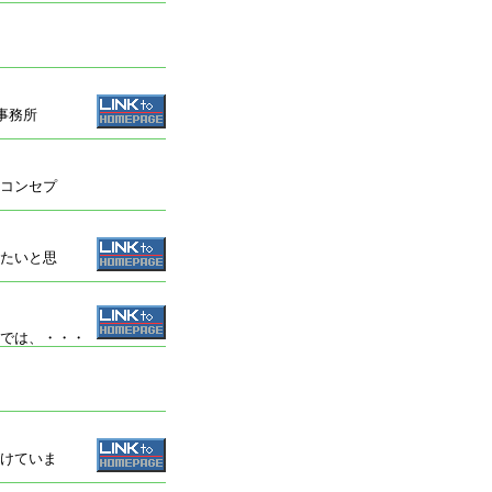
事務所
コンセプ
たいと思
築では、
・・・
けていま