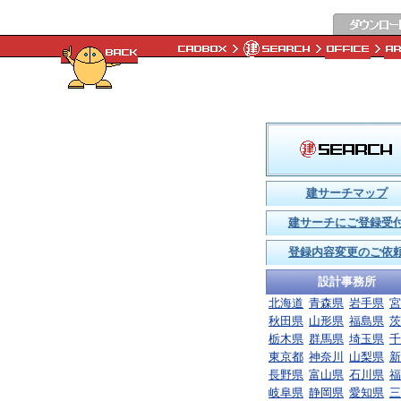
建サーチマップ
建サーチにご登録受
登録内容変更のご依
設計事務所
北海道
青森県
岩手県
宮
秋田県
山形県
福島県
茨
栃木県
群馬県
埼玉県
千
東京都
神奈川
山梨県
新
長野県
富山県
石川県
福
岐阜県
静岡県
愛知県
三