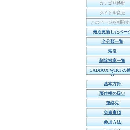
カテゴリ移動
タイトル変更
このページを削除す
最近更新したペー
全分類一覧
索引
削除提案一覧
CADBOX WIKI の
方
基本方針
著作権の扱い
連絡先
免責事項
参加方法