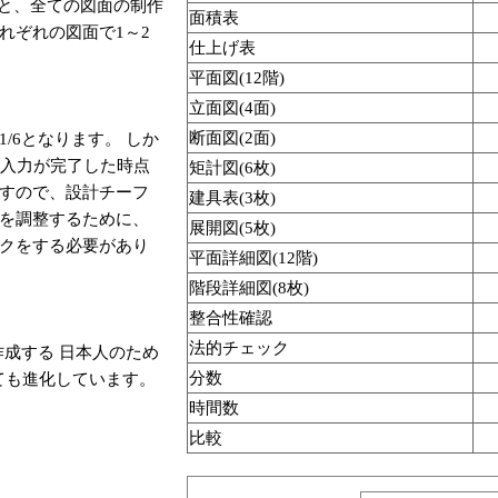
うと、全ての図面の制作
面積表
れぞれの図面で1～2
仕上げ表
平面図(12階)
立面図(4面)
断面図(2面)
/6となります。 しか
、入力が完了した時点
矩計図(6枚)
すので、設計チーフ
建具表(3枚)
を調整するために、
展開図(5枚)
クをする必要があり
平面詳細図(12階)
階段詳細図(8枚)
整合性確認
法的チェック
作成する 日本人のため
分数
、とても進化しています。
時間数
比較