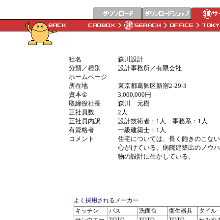
社名
森川設計
分類／種別
設計事務所／有限会社
ホームページ
所在地
東京都葛飾区新宿2-29-3
資本金
3,000,000円
取締役社長
森川 元樹
正社員数
2人
正社員内訳
設計技術者：1人 事務系：1人
有資格者
一級建築士：1人
コメント
住宅については、長く飽きのこない
心がけている。病院建築出のノウハ
物の設計に生かしている。
よく採用されるメーカー
キッチン
バス
洗面台
衛生器具
タイル