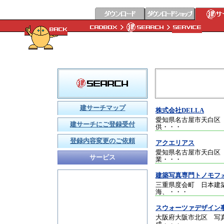
建サーチマップ
株式会社DELLA
愛知県名古屋市天白区
建サーチにご登録受付
供
・・・
登録内容変更のご依頼
アクエリアス
愛知県名古屋市天白区
サービス
業
・・・
建築写真専門トノモフ
三重県度会町 日本建
海、
・・・
スウォーツァデザイン
大阪府大阪市北区 写