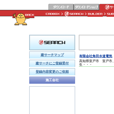
建サーチマップ
有限会社角田水道電気
高知県室戸市 室戸市
建サーチにご登録受付
生
・・・
登録内容変更のご依頼
施工会社