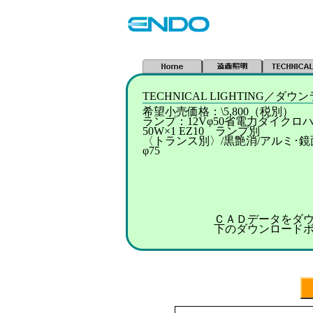
TECHNICAL LIGHTING／
希望小売価格：\5,800（税別）
ランプ：12Vφ50省電力ダイクロハ
50W×1 EZ10 ランプ別
〈トランス別〉/黒艶消/アルミ･鏡
φ75
ＣＡＤデータをダ
下のダウンロード