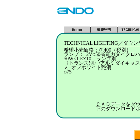
TECHNICAL LIGHTING／
希望小売価格：\7,400（税別）
ランプ：12Vφ50省電力ダイクロハ
50W×1 EZ10 ランプ別
〈トランス別〉/アルミダイキャス
ミ･オフホワイト艶消
φ75
ＣＡＤデータをダ
下のダウンロード