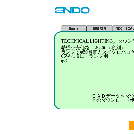
TECHNICAL LIGHTING／
希望小売価格：\6,800（税別）
ランプ：φ50省電力ダイクロハロゲン
65W×1 E11 ランプ別
φ75
ＣＡＤデータをダ
下のダウンロード