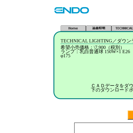
TECHNICAL LIGHTING／ダ
希望小売価格：\7,900（税別）
ランプ：乳白普通球 150W×1 E2
φ175
ＣＡＤデータをダ
下のダウンロード