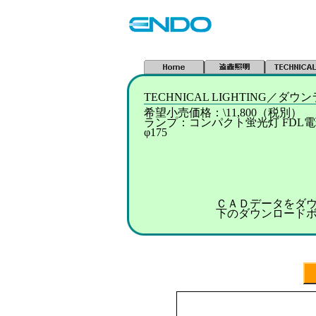
TECHNICAL LIGHTING／ダ
希望小売価格：\11,800（税別）
ランプ：コンパクト蛍光灯 FDL電
φ175
ＣＡＤデータをダ
下のダウンロード