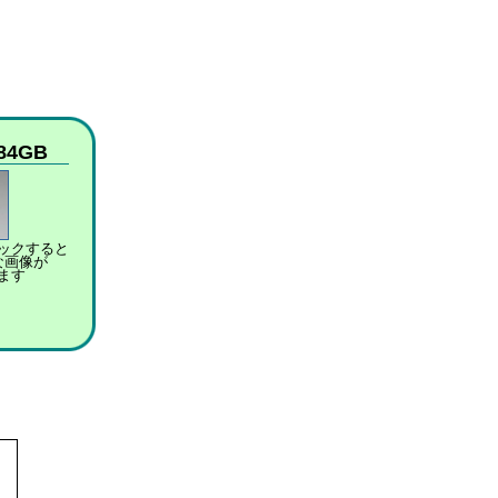
84GB
ックすると
な画像が
ます