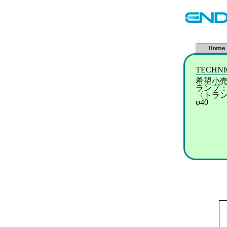
TECHN
希望小売
ランプ：
〈トラ
φ40