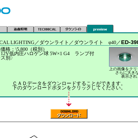
ED-39
ICAL LIGHTING／ダウンライト／ダウンライト φ40／
価格：\5,800（税別）
12V低内圧ハロゲン球 5W×1 G4 ランプ付
ンス別〉
上の画像をクリ
さらに大き
表示され
ＣＡＤデータをダウンロードすることができます。
下のダウンロードボタンをクリックしてください。