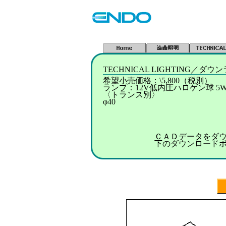
TECHNICAL LIGHTING／
希望小売価格：\5,800（税別）
ランプ：12V低内圧ハロゲン球 5W
〈トランス別〉
φ40
ＣＡＤデータをダ
下のダウンロード