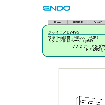
B749S
ジャイロ／
希望小売価格：\48,000（税別）
カタログ掲載ページ：p649
ＣＡＤデータをダ
下の姿図を