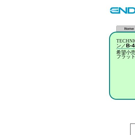
TECH
B-
ン／
希望小売
フラッ