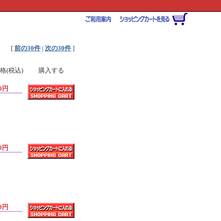
[
前の30件
|
次の30件
]
格(税込)
購入する
0円
0円
0円