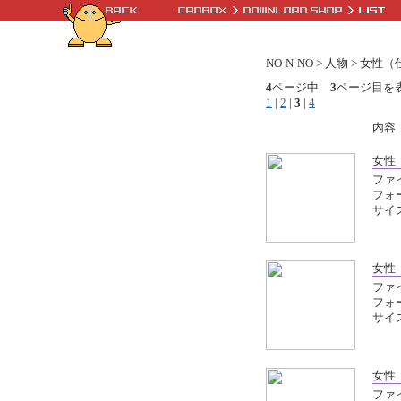
NO-N-NO > 人物 > 女
4
ページ中
3
ページ目を
1
|
2
|
3
|
4
内容
女性
ファイ
フォ
サイズ
女性
ファイ
フォ
サイズ
女性
ファイ