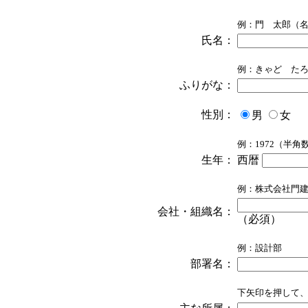
例：門 太郎（
氏名：
例：きゃど た
ふりがな：
性別：
男
女
（
例：1972（半角
生年：
西暦
例：株式会社門
会社・組織名：
（必須）
例：設計部
部署名：
下矢印を押して